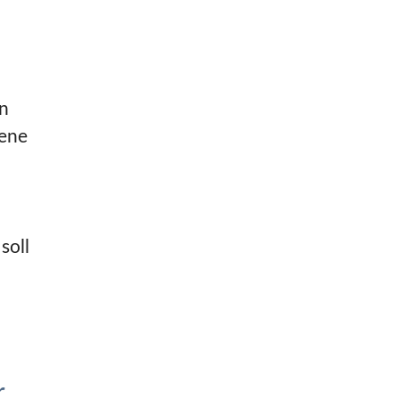
nn
kene
soll
r