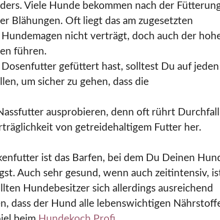
 anders. Viele Hunde bekommen nach der Fütterun
r Blähungen. Oft liegt das am zugesetzten
he Hundemagen nicht verträgt, doch auch der hoh
en führen.
senfutter gefüttert hast, solltest Du auf jeden 
llen, um sicher zu gehen, dass die
assfutter ausprobieren, denn oft rührt Durchfall
träglichkeit von getreidehaltigem Futter her.
kenfutter ist das Barfen, bei dem Du Deinen Hun
gst. Auch sehr gesund, wenn auch zeitintensiv, is
llten Hundebesitzer sich allerdings ausreichend
en, dass der Hund alle lebenswichtigen Nährstoff
piel beim
Hundekoch Profi
.