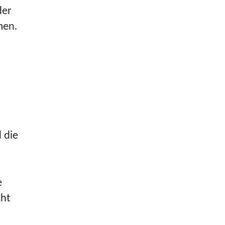
der
men.
 die
e
cht