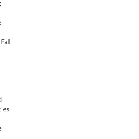
g
e
Fall
d
t es
e