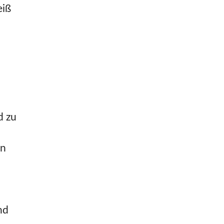
eiß
d zu
en
nd