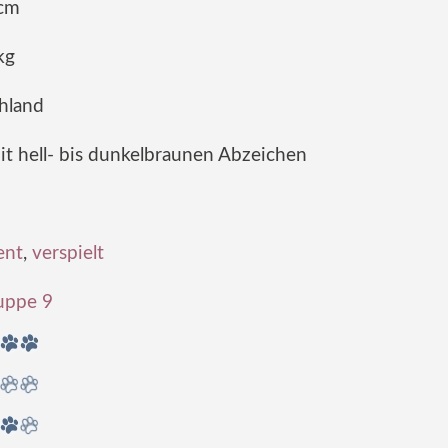
cm
kg
hland
it hell- bis dunkelbraunen Abzeichen
gent
,
verspielt
uppe 9