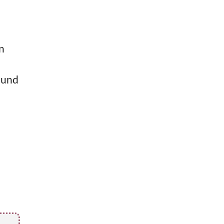
n
 und