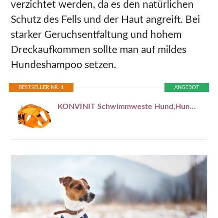
verzichtet werden, da es den natürlichen
Schutz des Fells und der Haut angreift. Bei
starker Geruchsentfaltung und hohem
Dreckaufkommen sollte man auf mildes
Hundeshampoo setzen.
BESTSELLER NR. 1
ANGEBOT
KONVINIT Schwimmweste Hund,Hundeschwimmweste,Schwimmwesten für Hunde -Dog Life Jacket für Kleine Mittel Große Hunde zum Bootfahren,Schwimmen,Surfen,Größenverstellbar mit Griff und Reflektoren