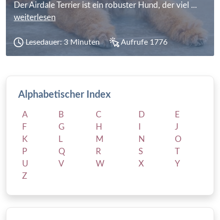
Der Airdale Terrier ist ein robuster Hund, der viel ...
weiterlesen
Lesedauer: 3 Minuten
Aufrufe 1776
Alphabetischer Index
A
B
C
D
E
F
G
H
I
J
K
L
M
N
O
P
Q
R
S
T
U
V
W
X
Y
Z