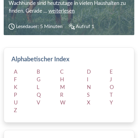
Wachhunde sind heutzutage in vielen Haushalten zu
finden. Gerade ...
weiterlesen
Lesedauer: 5 Minuten
Aufruf 1
Alphabetischer Index
A
B
C
D
E
F
G
H
I
J
K
L
M
N
O
P
Q
R
S
T
U
V
W
X
Y
Z