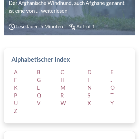
Der Afghanische Windhund, auch Afghane genannt,
ist eine von ...
weiterlesen
Lesedauer: 5 Minuten
Aufruf 1
Alphabetischer Index
A
B
C
D
E
F
G
H
I
J
K
L
M
N
O
P
Q
R
S
T
U
V
W
X
Y
Z