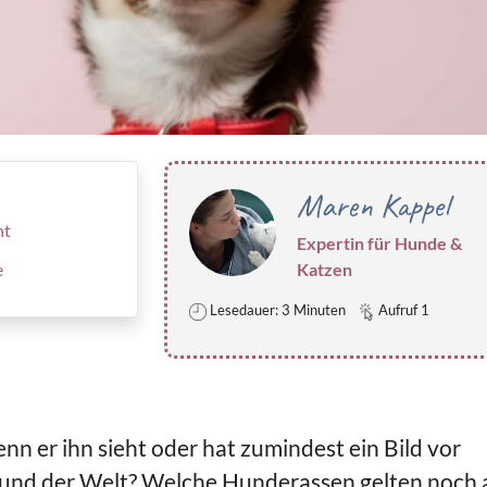
Maren Kappel
ht
Expertin für Hunde &
e
Katzen
Lesedauer: 3 Minuten
Aufruf 1
enn er ihn sieht oder hat zumindest ein Bild vor
Hund der Welt? Welche Hunderassen gelten noch 