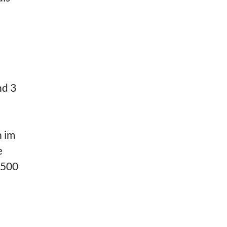
nd 3
n im
e
 500