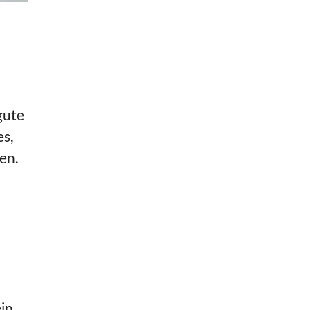
gute
es,
en.
in,