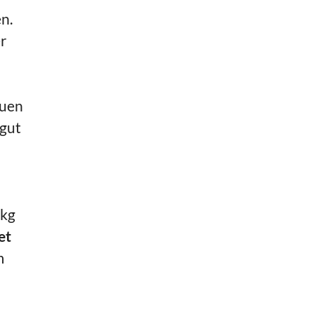
n.
r
auen
 gut
 kg
et
m