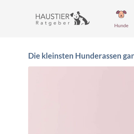
Zum
Inhalt
springen
Hunde
Die kleinsten Hunderassen ga