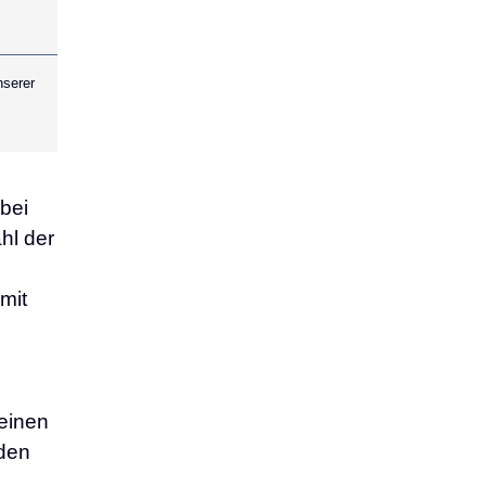
nserer
 bei
hl der
mit
Deinen
eden