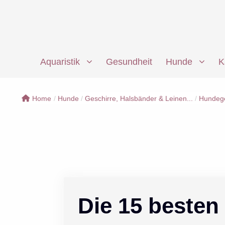
Zum
Inhalt
springen
Aquaristik
Gesundheit
Hunde
K
Home
/
Hunde
/
Geschirre, Halsbänder & Leinen...
/
Hundege
Die 15 besten