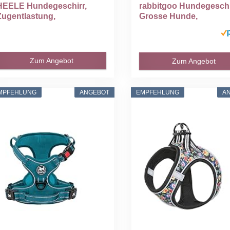
HEELE Hundegeschirr,
rabbitgoo Hundegeschi
Zugentlastung,
Grosse Hunde,
reflektierend...
Verstellbare...
Zum Angebot
Zum Angebot
MPFEHLUNG
ANGEBOT
EMPFEHLUNG
A