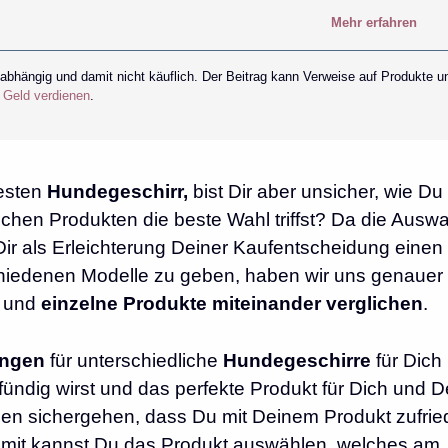
Mehr erfahren
nabhängig und damit nicht käuflich. Der Beitrag kann Verweise auf Produkte u
r Geld verdienen
.
esten
Hundegeschirr,
bist Dir aber unsicher, wie Du
chen Produkten die beste Wahl triffst? Da die Auswa
ir als Erleichterung Deiner Kaufentscheidung einen
chiedenen Modelle zu geben, haben wir uns genauer 
t und
einzelne Produkte miteinander verglichen
.
ungen
für unterschiedliche
Hundegeschirre
für Dich
ündig wirst und das perfekte Produkt für Dich und 
ollen sichergehen, dass Du mit Deinem Produkt zufri
Somit kannst Du das Produkt auswählen, welches am