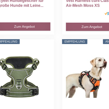
Eyein Hundegeschirr für
Vest Harness curli Cla
große Hunde mit Leine...
Air-Mesh Moss XS
Zum Angebot
Zum Angebot
MPFEHLUNG
EMPFEHLUNG
A