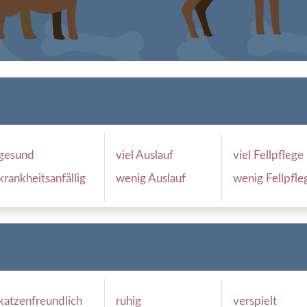
gesund
viel Auslauf
viel Fellpflege
krankheitsanfällig
wenig Auslauf
wenig Fellpfle
katzenfreundlich
ruhig
verspielt