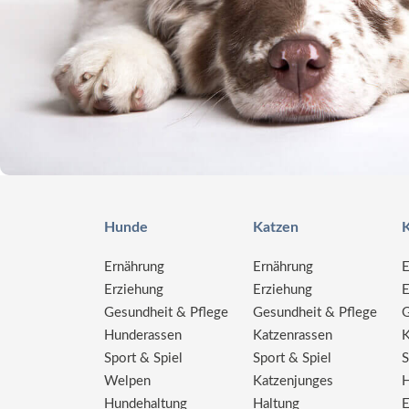
Hunde
Katzen
K
Ernährung
Ernährung
E
Erziehung
Erziehung
E
Gesundheit & Pflege
Gesundheit & Pflege
G
Hunderassen
Katzenrassen
K
Sport & Spiel
Sport & Spiel
S
Welpen
Katzenjunges
H
Hundehaltung
Haltung
E