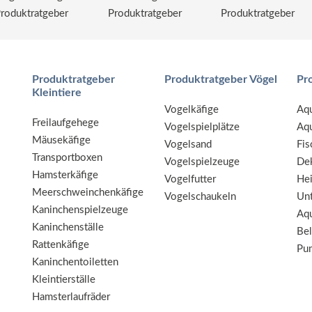
roduktratgeber
Produktratgeber
Produktratgeber
Produktratgeber
Produktratgeber Vögel
Pr
Kleintiere
Vogelkäfige
Aqu
Freilaufgehege
Vogelspielplätze
Aqu
Mäusekäfige
Vogelsand
Fis
Transportboxen
Vogelspielzeuge
De
Hamsterkäfige
Vogelfutter
He
Meerschweinchenkäfige
Vogelschaukeln
Unt
Kaninchenspielzeuge
Aqu
Kaninchenställe
Be
Rattenkäfige
Pu
Kaninchentoiletten
Kleintierställe
Hamsterlaufräder