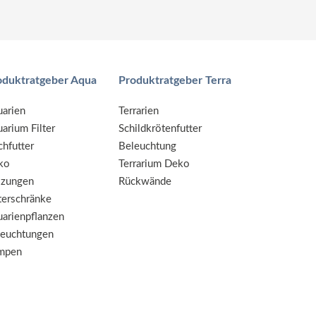
oduktratgeber Aqua
Produktratgeber Terra
arien
Terrarien
arium Filter
Schildkrötenfutter
chfutter
Beleuchtung
ko
Terrarium Deko
izungen
Rückwände
erschränke
arienpflanzen
leuchtungen
mpen