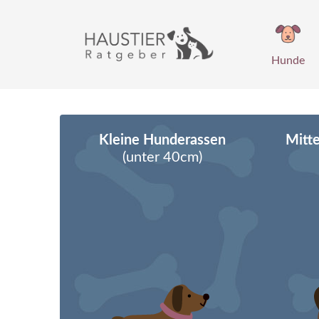
Zum
Inhalt
springen
Hunde
Kleine Hunderassen
Mitt
(unter 40cm)