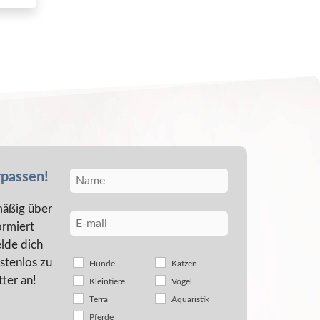
rpassen!
äßig über
ormiert
lde dich
stenlos zu
Hunde
Katzen
ter an!
Kleintiere
Vögel
Terra
Aquaristik
Pferde