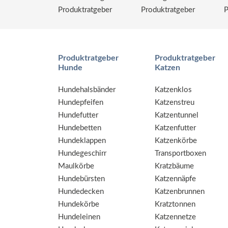
Produktratgeber
Produktratgeber
P
Produktratgeber
Produktratgeber
Hunde
Katzen
Hundehalsbänder
Katzenklos
Hundepfeifen
Katzenstreu
Hundefutter
Katzentunnel
Hundebetten
Katzenfutter
Hundeklappen
Katzenkörbe
Hundegeschirr
Transportboxen
Maulkörbe
Kratzbäume
Hundebürsten
Katzennäpfe
Hundedecken
Katzenbrunnen
Hundekörbe
Kratztonnen
Hundeleinen
Katzennetze