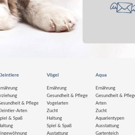
leintiere
Vögel
Aqua
rnährung
Ernährung
Ernährung
rziehung
Gesundheit & Pflege
Gesundheit & Pfleg
esundheit & Pflege
Vogelarten
Arten
leintier-Arten
Zucht
Zucht
piel & Spaß
Haltung
Aquarientypen
altung
Spiel & Spaß
Ausstattung
ingewöhnung
Austattung
Gartenteich