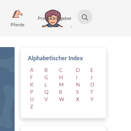
Produktratgeber
Pferde
Alphabetischer Index
A
B
C
D
E
F
G
H
I
J
K
L
M
N
O
P
Q
R
S
T
U
V
W
X
Y
Z