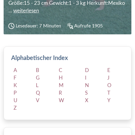
Größe:15 - 23 cm Gewicht:1 - 3 kg Herkunft:Mexiko
...
weiterlesen
Lesedauer: 7 Minuten
Aufrufe 1905
Alphabetischer Index
A
B
C
D
E
F
G
H
I
J
K
L
M
N
O
P
Q
R
S
T
U
V
W
X
Y
Z