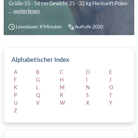
Größe:55 - 56 cm Gewicht:25 - 32 kg Herkunft:Polen
...
weiterlesen
Lesedauer: 8 Minuten
Aufrufe 2020
Alphabetischer Index
A
B
C
D
E
F
G
H
I
J
K
L
M
N
O
P
Q
R
S
T
U
V
W
X
Y
Z