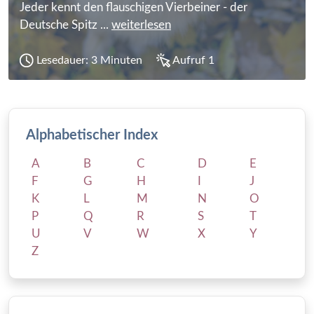
Jeder kennt den flauschigen Vierbeiner - der
Deutsche Spitz ...
weiterlesen
Lesedauer: 3 Minuten
Aufruf 1
Alphabetischer Index
A
B
C
D
E
F
G
H
I
J
K
L
M
N
O
P
Q
R
S
T
U
V
W
X
Y
Z