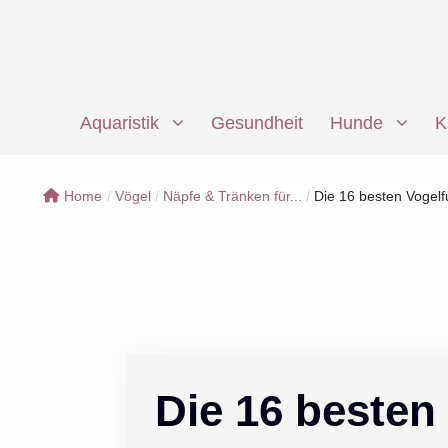
Zum
Inhalt
springen
Aquaristik
Gesundheit
Hunde
K
Home
/
Vögel
/
Näpfe & Tränken für...
/
Die 16 besten Vogelfu
Die 16 besten 