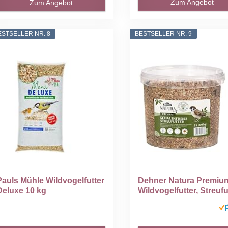
Zum Angebot
Zum Angebot
ESTSELLER NR. 8
BESTSELLER NR. 9
Pauls Mühle Wildvogelfutter
Dehner Natura Premiu
Deluxe 10 kg
Wildvogelfutter, Streufut