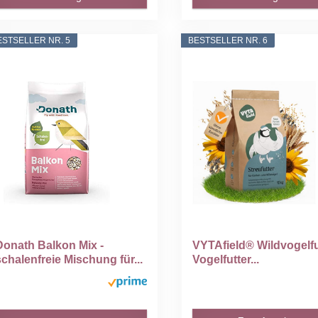
ESTSELLER NR. 5
BESTSELLER NR. 6
Donath Balkon Mix -
VYTAfield® Wildvogelfut
schalenfreie Mischung für...
Vogelfutter...