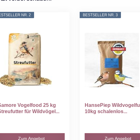
ESTSELLER NR. 2
BESTSELLER NR. 3
Samore Vogelfood 25 kg
HansePiep Wildvogelfu
Streufutter für Wildvögel...
10kg schalenlos...
Zum Angebot
Zum Angebot