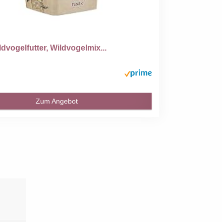
ldvogelfutter, Wildvogelmix...
Zum Angebot