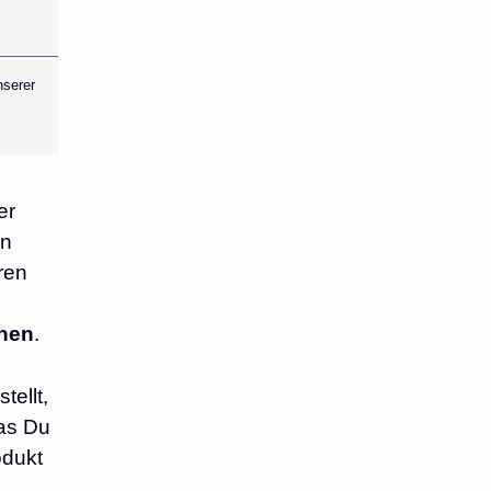
nserer
er
an
ren
chen
.
ellt,
das Du
odukt