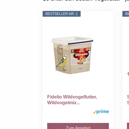
BESTSELLER NR. 1
B
Fidelio Wildvogelfutter,
Wildvogelmix...
Zum Angebot