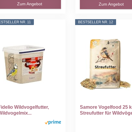
Zum Angebot
Zum Angebot
ESTSELLER NR. 11
BESTSELLER NR. 12
Fidelio Wildvogelfutter,
Samore Vogelfood 25 
Wildvogelmix...
Streufutter für Wildvögel