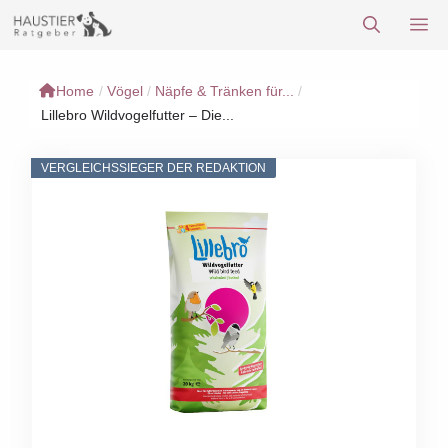
Zum
M
Inhalt
springen
Home
/
Vögel
/
Näpfe & Tränken für...
/
Lillebro Wildvogelfutter – Die...
VERGLEICHSSIEGER DER REDAKTION