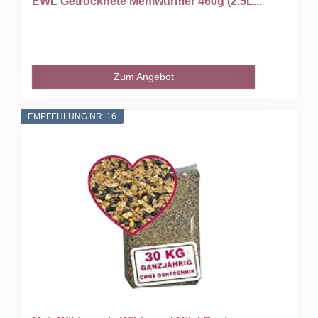
EWL Getrocknete Mehlwürmer 460g (2,5L...
Zum Angebot
EMPFEHLUNG NR. 16