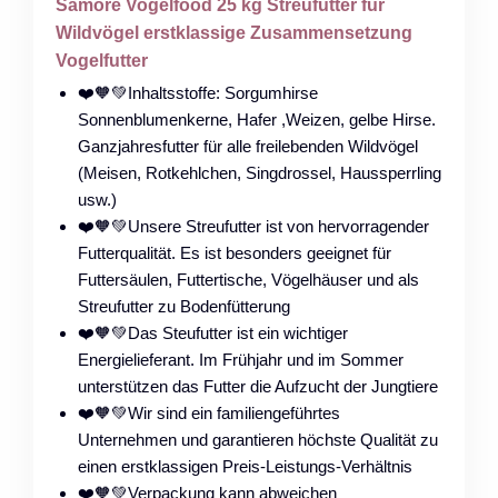
Samore Vogelfood 25 kg Streufutter für
Wildvögel erstklassige Zusammensetzung
Vogelfutter
❤️🧡💚Inhaltsstoffe: Sorgumhirse
Sonnenblumenkerne, Hafer ,Weizen, gelbe Hirse.
Ganzjahresfutter für alle freilebenden Wildvögel
(Meisen, Rotkehlchen, Singdrossel, Haussperrling
usw.)
❤️🧡💚Unsere Streufutter ist von hervorragender
Futterqualität. Es ist besonders geeignet für
Futtersäulen, Futtertische, Vögelhäuser und als
Streufutter zu Bodenfütterung
❤️🧡💚Das Steufutter ist ein wichtiger
Energielieferant. Im Frühjahr und im Sommer
unterstützen das Futter die Aufzucht der Jungtiere
❤️🧡💚Wir sind ein familiengeführtes
Unternehmen und garantieren höchste Qualität zu
einen erstklassigen Preis-Leistungs-Verhältnis
❤️🧡💚Verpackung kann abweichen