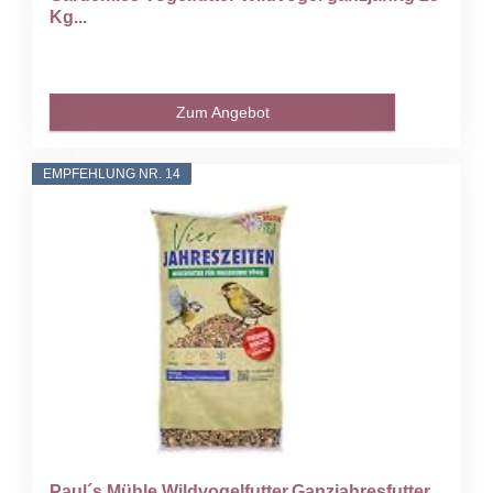
Kg...
Zum Angebot
EMPFEHLUNG NR. 14
Paul´s Mühle Wildvogelfutter,Ganzjahresfutter...