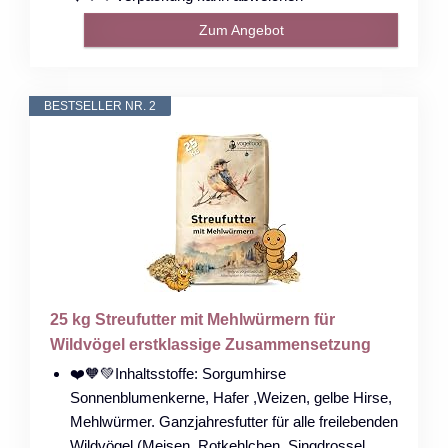
Zum Angebot
BESTSELLER NR. 2
25 kg Streufutter mit Mehlwürmern für
Wildvögel erstklassige Zusammensetzung
❤️🧡💚Inhaltsstoffe: Sorgumhirse
Sonnenblumenkerne, Hafer ,Weizen, gelbe Hirse,
Mehlwürmer. Ganzjahresfutter für alle freilebenden
Wildvögel (Meisen, Rotkehlchen, Singdrossel,