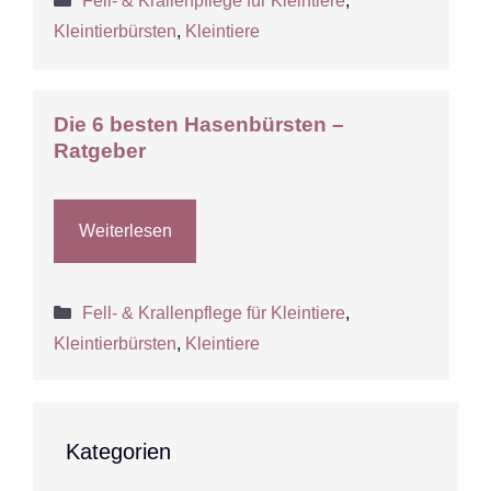
Fell- & Krallenpflege für Kleintiere
,
Kleintierbürsten
,
Kleintiere
Die 6 besten Hasenbürsten –
Ratgeber
Weiterlesen
Kategorien
Fell- & Krallenpflege für Kleintiere
,
Kleintierbürsten
,
Kleintiere
Kategorien