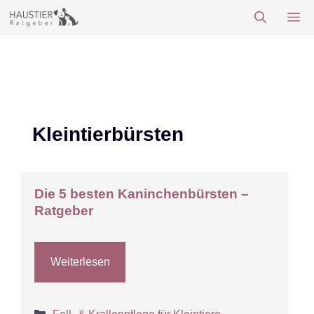
Zum
M
Inhalt
springen
Kleintierbürsten
Die 5 besten Kaninchenbürsten –
Ratgeber
Weiterlesen
Kategorien