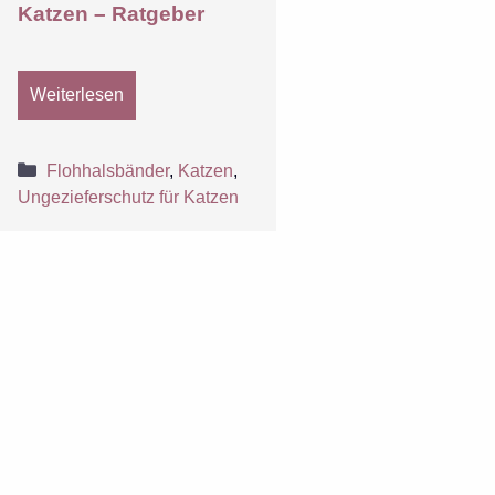
Katzen – Ratgeber
Weiterlesen
Kategorien
Flohhalsbänder
,
Katzen
,
Ungezieferschutz für Katzen