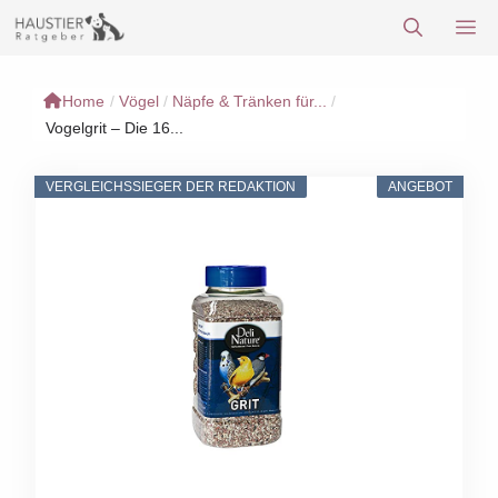
Zum
M
Inhalt
springen
Home
/
Vögel
/
Näpfe & Tränken für...
/
Vogelgrit – Die 16...
VERGLEICHSSIEGER DER REDAKTION
ANGEBOT