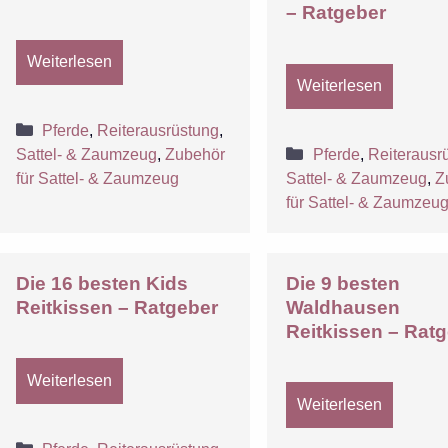
– Ratgeber
Weiterlesen
Weiterlesen
Kategorien
Pferde
,
Reiterausrüstung
,
Kategorien
Sattel- & Zaumzeug
,
Zubehör
Pferde
,
Reiterausr
für Sattel- & Zaumzeug
Sattel- & Zaumzeug
,
Z
für Sattel- & Zaumzeu
Die 16 besten Kids
Die 9 besten
Reitkissen – Ratgeber
Waldhausen
Reitkissen – Rat
Weiterlesen
Weiterlesen
Kategorien