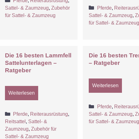
Pferde
,
Reiterausrüstung
,
Kategorien
Sattel- & Zaumzeug
,
Zubehör
Pferde
,
Reiterausr
für Sattel- & Zaumzeug
Sattel- & Zaumzeug
,
Z
für Sattel- & Zaumzeu
Die 16 besten Lammfell
Die 16 besten Tr
Sattelunterlagen –
– Ratgeber
Ratgeber
Weiterlesen
Weiterlesen
Kategorien
Pferde
,
Reiterausr
Kategorien
Pferde
,
Reiterausrüstung
,
Sattel- & Zaumzeug
,
Z
Reitsattel
,
Sattel- &
für Sattel- & Zaumzeu
Zaumzeug
,
Zubehör für
Sattel- & Zaumzeug