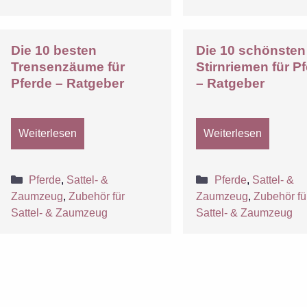
Die 10 besten
Die 10 schönsten
Trensenzäume für
Stirnriemen für P
Pferde – Ratgeber
– Ratgeber
Weiterlesen
Weiterlesen
Kategorien
Kategorien
Pferde
,
Sattel- &
Pferde
,
Sattel- &
Zaumzeug
,
Zubehör für
Zaumzeug
,
Zubehör fü
Sattel- & Zaumzeug
Sattel- & Zaumzeug