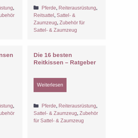
Kategorien
üstung
,
Pferde
,
Reiterausrüstung
,
ubehör
Reitsattel
,
Sattel- &
g
Zaumzeug
,
Zubehör für
Sattel- & Zaumzeug
ensen
Die 16 besten
Reitkissen – Ratgeber
Weiterlesen
Kategorien
üstung
,
Pferde
,
Reiterausrüstung
,
ubehör
Sattel- & Zaumzeug
,
Zubehör
g
für Sattel- & Zaumzeug