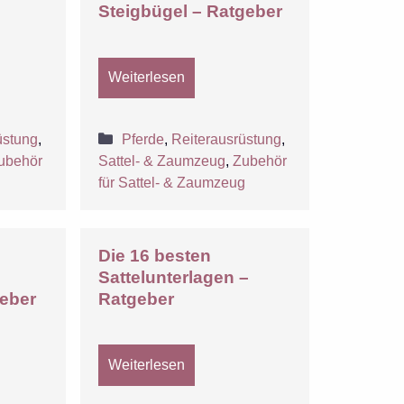
Steigbügel – Ratgeber
Weiterlesen
Kategorien
üstung
,
Pferde
,
Reiterausrüstung
,
ubehör
Sattel- & Zaumzeug
,
Zubehör
g
für Sattel- & Zaumzeug
Die 16 besten
Sattelunterlagen –
geber
Ratgeber
Weiterlesen