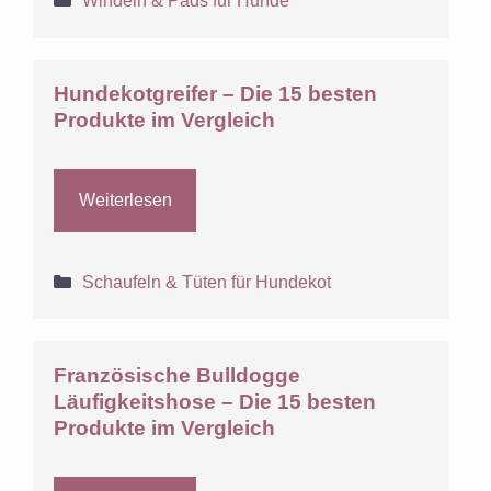
Windeln & Pads für Hunde
Hundekotgreifer – Die 15 besten
Produkte im Vergleich
Weiterlesen
Kategorien
Schaufeln & Tüten für Hundekot
Französische Bulldogge
Läufigkeitshose – Die 15 besten
Produkte im Vergleich