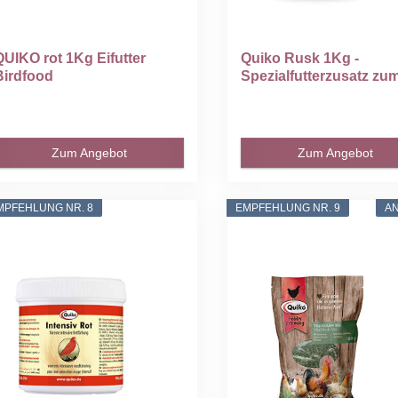
QUIKO rot 1Kg Eifutter
Quiko Rusk 1Kg -
Birdfood
Spezialfutterzusatz zum.
Zum Angebot
Zum Angebot
MPFEHLUNG NR. 8
EMPFEHLUNG NR. 9
A