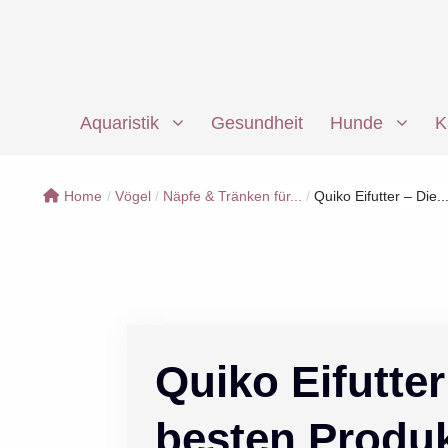
Zum
Inhalt
springen
Aquaristik
Gesundheit
Hunde
K
Home
/
Vögel
/
Näpfe & Tränken für...
/
Quiko Eifutter – Die..
Quiko Eifutter
besten Produ