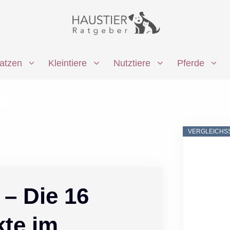
atzen
Kleintiere
Nutztiere
Pferde
.
VERGLEICHS
 – Die 16
kte im