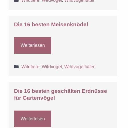
Wildtiere
,
Wildvögel
,
Wildvogelfutter
Die 16 besten Meisenknödel
Weiterlesen
Kategorien
Wildtiere
,
Wildvögel
,
Wildvogelfutter
Die 16 besten geschälten Erdnüsse
für Gartenvögel
Weiterlesen