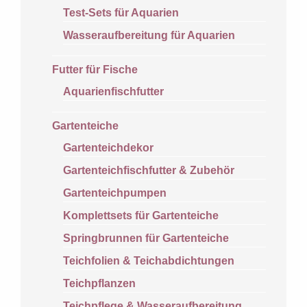
Test-Sets für Aquarien
Wasseraufbereitung für Aquarien
Futter für Fische
Aquarienfischfutter
Gartenteiche
Gartenteichdekor
Gartenteichfischfutter & Zubehör
Gartenteichpumpen
Komplettsets für Gartenteiche
Springbrunnen für Gartenteiche
Teichfolien & Teichabdichtungen
Teichpflanzen
Teichpflege & Wasseraufbereitung