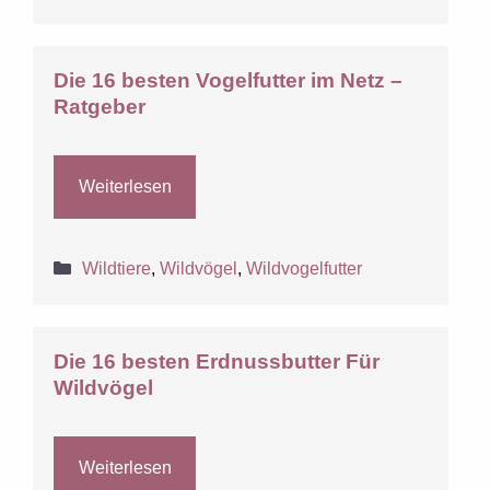
Die 16 besten Vogelfutter im Netz –
Ratgeber
Weiterlesen
Kategorien
Wildtiere
,
Wildvögel
,
Wildvogelfutter
Die 16 besten Erdnussbutter Für
Wildvögel
Weiterlesen