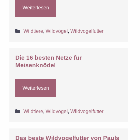
Weiterlesen
Kategorien
Wildtiere
,
Wildvögel
,
Wildvogelfutter
Die 16 besten Netze für
Meisenknödel
Weiterlesen
Kategorien
Wildtiere
,
Wildvögel
,
Wildvogelfutter
Das beste Wildvogelfutter von Pauls