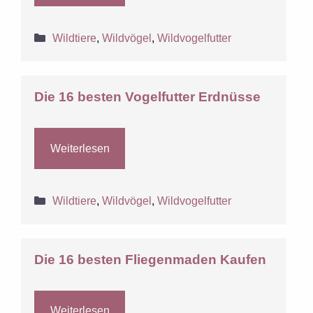
Kategorien
Wildtiere
,
Wildvögel
,
Wildvogelfutter
Die 16 besten Vogelfutter Erdnüsse
Weiterlesen
Kategorien
Wildtiere
,
Wildvögel
,
Wildvogelfutter
Die 16 besten Fliegenmaden Kaufen
Weiterlesen