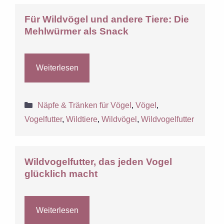
Für Wildvögel und andere Tiere: Die
Mehlwürmer als Snack
Weiterlesen
Kategorien
Näpfe & Tränken für Vögel
,
Vögel
,
Vogelfutter
,
Wildtiere
,
Wildvögel
,
Wildvogelfutter
Wildvogelfutter, das jeden Vogel
glücklich macht
Weiterlesen