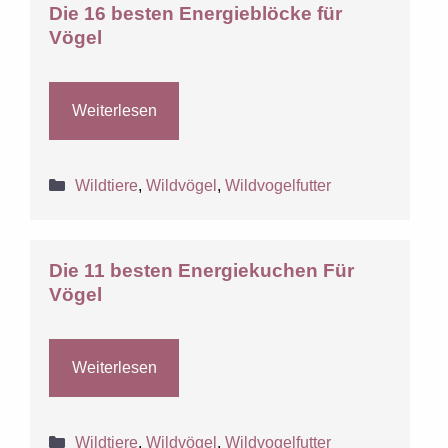
Die 16 besten Energieblöcke für
Vögel
Weiterlesen
Kategorien
Wildtiere
,
Wildvögel
,
Wildvogelfutter
Die 11 besten Energiekuchen Für
Vögel
Weiterlesen
Kategorien
Wildtiere
,
Wildvögel
,
Wildvogelfutter