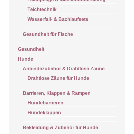
Teichtechnik
Wasserfall- & Bachlaufsets
Gesundheit für Fische
Gesundheit
Hunde
Anbindezubehör & Drahtlose Zäune
Drahtlose Zäune für Hunde
Barrieren, Klappen & Rampen
Hundebarrieren
Hundeklappen
Bekleidung & Zubehör für Hunde