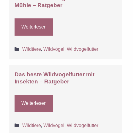
Mühle – Ratgeber
Weiterlesen
Kategorien
Wildtiere
,
Wildvögel
,
Wildvogelfutter
Das beste Wildvogelfutter mit
Insekten – Ratgeber
Weiterlesen
Kategorien
Wildtiere
,
Wildvögel
,
Wildvogelfutter