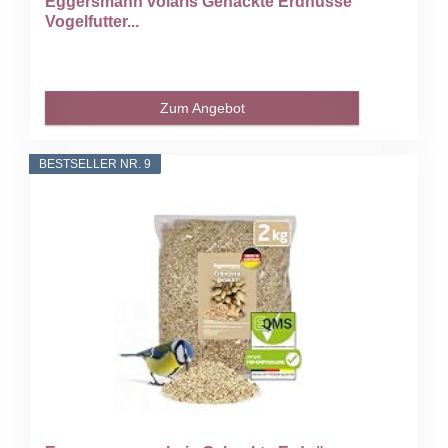
Eggersmann volaris Gehackte Erdnüsse
Vogelfutter...
Zum Angebot
BESTSELLER NR. 9