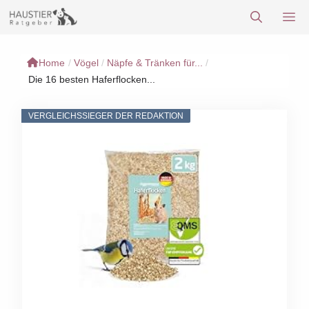
Zum
M
Inhalt
springen
Home
/
Vögel
/
Näpfe & Tränken für...
/
Die 16 besten Haferflocken...
VERGLEICHSSIEGER DER REDAKTION