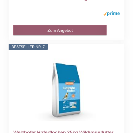
Zum Angebot
BESTSELLER NR. 7
Welzhofer Haferflocken 25kg Wildvogelfutter...