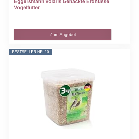
Eggersmann volaris Gehackte Erdnüsse
Vogelfutter...
Zum Angebot
BESTSELLER NR. 10