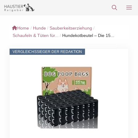
Zum
M
Inhalt
springen
Home
/
Hunde
/
Sauberkeitserziehung
/
Schaufeln & Tüten für...
/
Hundekotbeutel – Die 15...
VERGLEICHSSIEGER DER REDAKTION