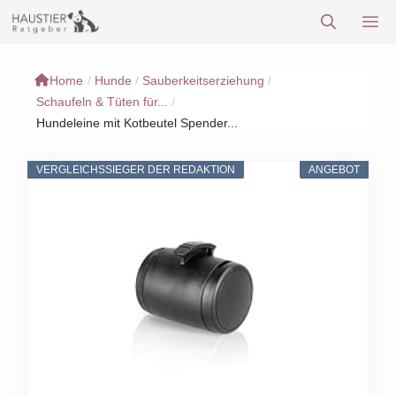
Zum
M
Inhalt
springen
Home
/
Hunde
/
Sauberkeitserziehung
/
Schaufeln & Tüten für...
/
Hundeleine mit Kotbeutel Spender...
VERGLEICHSSIEGER DER REDAKTION
ANGEBOT