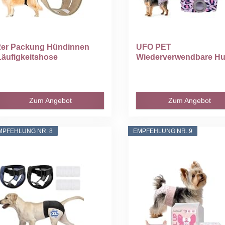
2er Packung Hündinnen
UFO PET
Läufigkeitshose
Wiederverwendbare H
Waschbare...
Windeln Weiblich...
Zum Angebot
Zum Angebot
MPFEHLUNG NR. 8
EMPFEHLUNG NR. 9