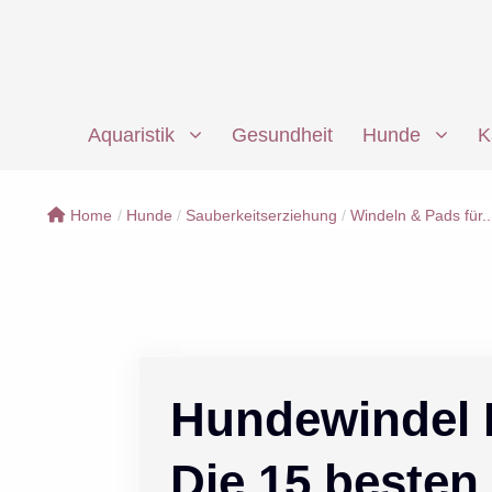
Zum
Inhalt
springen
Aquaristik
Gesundheit
Hunde
K
Home
/
Hunde
/
Sauberkeitserziehung
/
Windeln & Pads für..
Hundewindel L
Die 15 besten