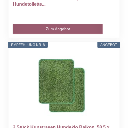
Hundetoilette...
Zum Angebot
EMPFEHLUNG NR. 8
ANGEBOT
2 Stück Kunstrasen Hundeklo Balkon, 58,5 x