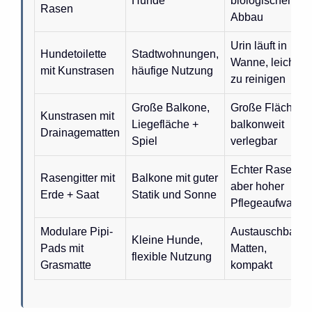
Hunde
biologischer
Rasen
Abbau
Urin läuft in
Hundetoilette
Stadtwohnungen,
Wanne, leicht
mit Kunstrasen
häufige Nutzung
zu reinigen
Große Balkone,
Große Fläche,
Kunstrasen mit
Liegefläche +
balkonweit
Drainagematten
Spiel
verlegbar
Echter Rasen,
Rasengitter mit
Balkone mit guter
aber hoher
Erde + Saat
Statik und Sonne
Pflegeaufwand
Modulare Pipi-
Austauschbare
Kleine Hunde,
Pads mit
Matten,
flexible Nutzung
Grasmatte
kompakt