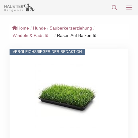
Zum
M
Inhalt
springen
Home
/
Hunde
/
Sauberkeitserziehung
/
Windeln & Pads für...
/
Rasen Auf Balkon für...
VERGLEICHSSIEGER DER REDAKTION