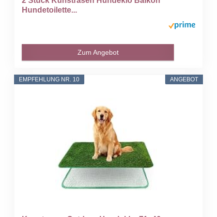
2 Stück Kunstrasen Hundeklo Balkon
Hundetoilette...
Zum Angebot
EMPFEHLUNG NR. 10
ANGEBOT