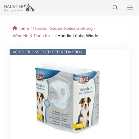
Zum
M
Inhalt
springen
Home
/
Hunde
/
Sauberkeitserziehung
/
Windeln & Pads für...
/
Hündin Läufig Windel –...
VERGLEICHSSIEGER DER REDAKTION