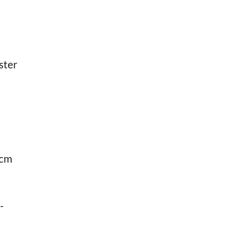
ster
 cm
-