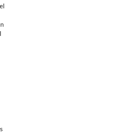
el
in
l
s