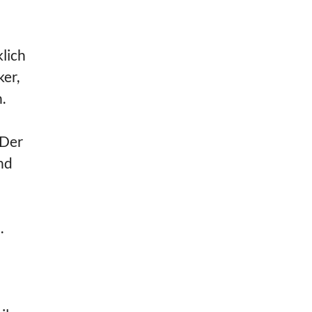
lich
ker,
.
 Der
nd
.