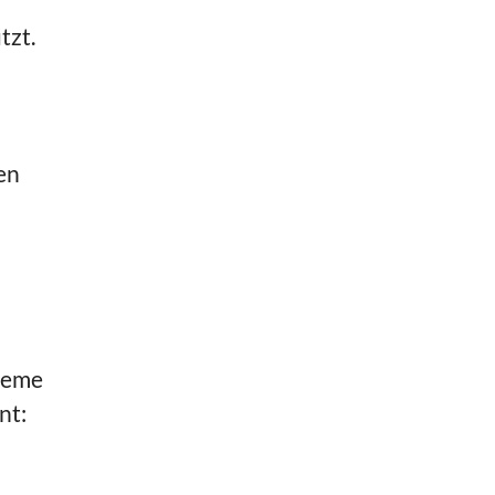
tzt.
en
leme
nt: