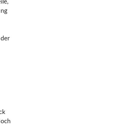
le,
ung
 der
ck
doch