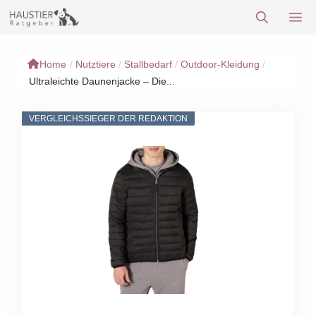
Zum
M
Inhalt
springen
Home
/
Nutztiere
/
Stallbedarf
/
Outdoor-Kleidung
/
Ultraleichte Daunenjacke – Die...
VERGLEICHSSIEGER DER REDAKTION