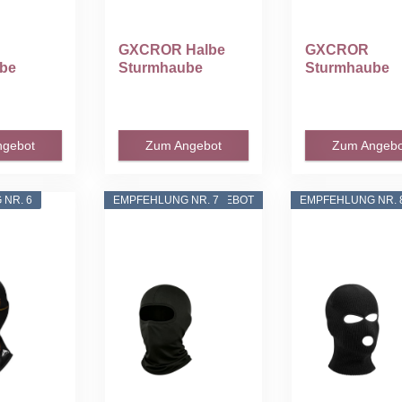
GXCROR Halbe
GXCROR
be
Sturmhaube
Sturmhaube
hrrad
Atmungsaktive
Balaclava
..
Sturmmaske...
Skimaske...
ngebot
Zum Angebot
Zum Angebo
NR. 6
EMPFEHLUNG NR. 7
ANGEBOT
EMPFEHLUNG NR. 