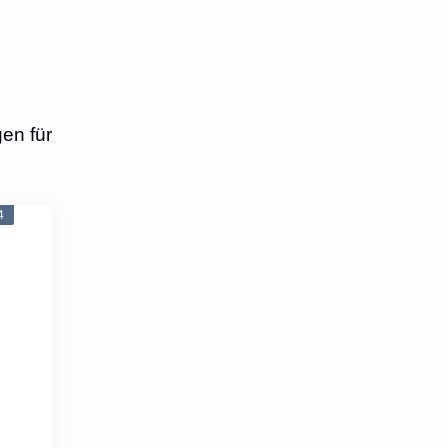
en für
4