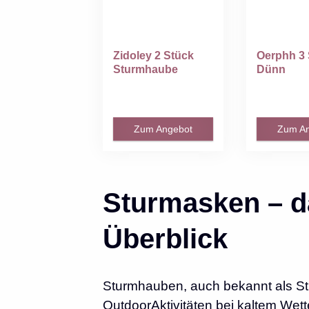
Zidoley 2 Stück
Oerphh 3 
Sturmhaube
Dünn
Motorrad,
Atmungsak
Winddicht...
Zum Angebot
Zum A
Sturmasken – d
Überblick
Sturmhauben, auch bekannt als Stu
OutdoorAktivitäten bei kaltem Wett