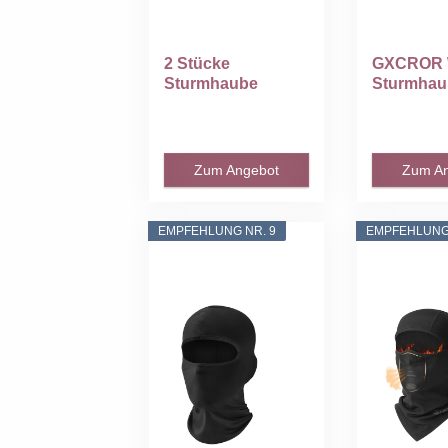
2 Stücke
GXCROR 
Sturmhaube
Sturmhau
Motorrad,
Balaclava
Sturmmaske...
Skimaske.
Zum Angebot
Zum A
EMPFEHLUNG NR. 9
EMPFEHLUNG 