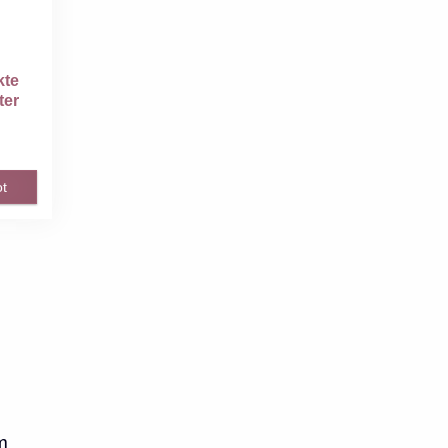
kte
ter
i...
t
m