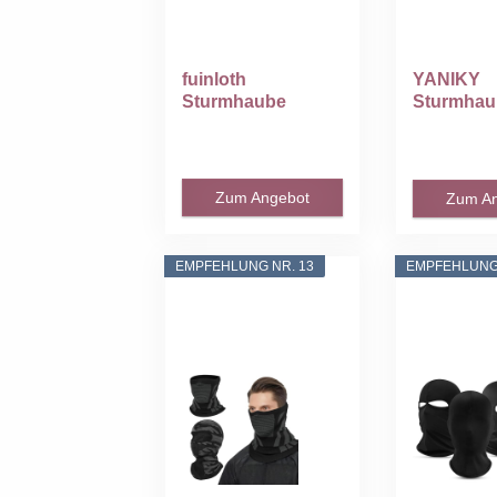
fuinloth
YANIKY
Sturmhaube
Sturmhau
Motorrad
Winter Ba
Skimaske,
Skimaske f
Balaclava...
Zum Angebot
Zum A
EMPFEHLUNG NR. 13
EMPFEHLUNG 