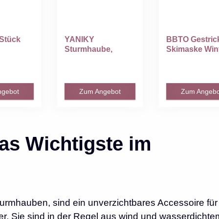
Stück
YANIKY
BBTO Gestric
Sturmhaube,
Skimaske Win
tiv...
Winddicht Warm
Sturmmaske Sk
Sturmmaske...
ngebot
Zum Angebot
Zum Angebo
as Wichtigste im
rmhauben, sind ein unverzichtbares Accessoire für
er. Sie sind in der Regel aus wind und wasserdichte