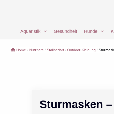
Zum
Inhalt
springen
Aquaristik
Gesundheit
Hunde
K
Home
/
Nutztiere
/
Stallbedarf
/
Outdoor-Kleidung
/
Sturmaske
Sturmasken – 