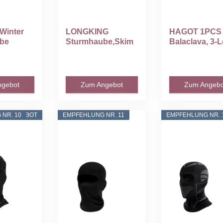
Winter
LONGKING
HAGOT 1PCS
be
Sturmhaube,Skim
Balaclava, 3-
aske,Balaclava für
Sturmmaske..
..
Damen...
ngebot
Zum Angebot
Zum Angebo
NR. 10
ANGEBOT
EMPFEHLUNG NR. 11
EMPFEHLUNG NR. 