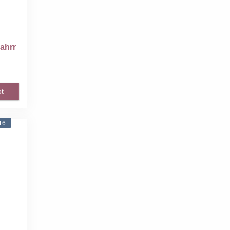
ahrr
mhau
t
16