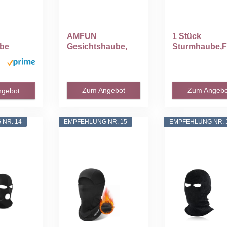
AMFUN
1 Stück
be
Gesichtshaube,
Sturmhaube,F
laclava
Balaclava
ad
ür...
Gesichtshaube...
zubehör,Stur
be...
Zum Angebot
Zum Angebo
ngebot
NR. 14
EMPFEHLUNG NR. 15
EMPFEHLUNG NR. 