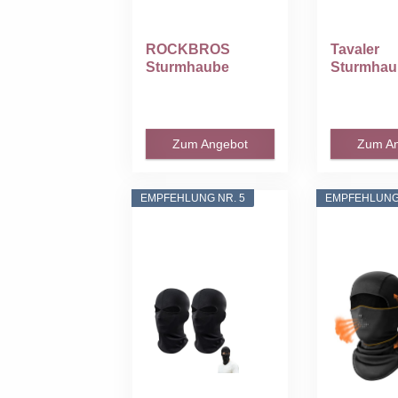
ROCKBROS
Tavaler
Sturmhaube
Sturmhau
Balaclava
Winter Fa
Skimaske
Balaclava.
Winddicht...
Zum Angebot
Zum A
EMPFEHLUNG NR. 5
EMPFEHLUNG 