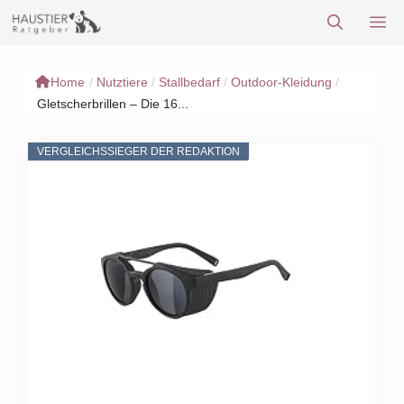
Zum
M
Inhalt
springen
Home
/
Nutztiere
/
Stallbedarf
/
Outdoor-Kleidung
/
Gletscherbrillen – Die 16...
VERGLEICHSSIEGER DER REDAKTION