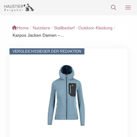
Zum
M
Inhalt
springen
Home
/
Nutztiere
/
Stallbedarf
/
Outdoor-Kleidung
/
Karpos Jacken Damen –...
VERGLEICHSSIEGER DER REDAKTION