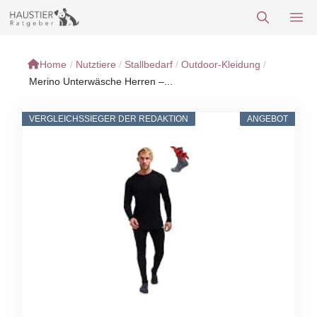
Zum
M
Inhalt
springen
Home
/
Nutztiere
/
Stallbedarf
/
Outdoor-Kleidung
/
Merino Unterwäsche Herren –...
VERGLEICHSSIEGER DER REDAKTION
ANGEBOT