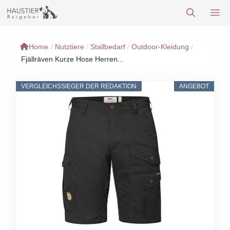
Zum
M
Inhalt
springen
Home
/
Nutztiere
/
Stallbedarf
/
Outdoor-Kleidung
/
Fjällräven Kurze Hose Herren...
VERGLEICHSSIEGER DER REDAKTION
ANGEBOT