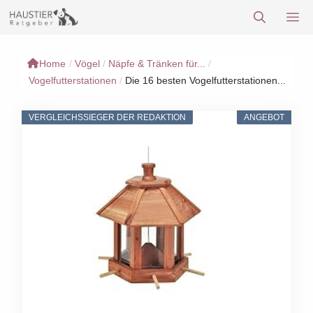
Zum
M
Inhalt
springen
Home
/
Vögel
/
Näpfe & Tränken für...
/
Vogelfutterstationen
/
Die 16 besten Vogelfutterstationen...
VERGLEICHSSIEGER DER REDAKTION
ANGEBOT