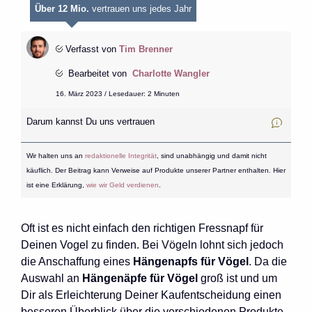
Über 12 Mio.
vertrauen uns jedes Jahr
Verfasst von
Tim Brenner
Bearbeitet von
Charlotte Wangler
16. März 2023 / Lesedauer: 2 Minuten
Darum kannst Du uns vertrauen
Wir halten uns an
redaktionelle Integrität
, sind unabhängig und damit nicht
käuflich. Der Beitrag kann Verweise auf Produkte unserer Partner enthalten. Hier
ist eine Erklärung,
wie wir Geld verdienen
.
Oft ist es nicht einfach den richtigen Fressnapf für
Deinen Vogel zu finden. Bei Vögeln lohnt sich jedoch
die Anschaffung eines
Hängenapfs für Vögel
. Da die
Auswahl an
Hängenäpfe für Vögel
groß ist und um
Dir als Erleichterung Deiner Kaufentscheidung einen
besseren Überblick über die verschiedenen Produkte