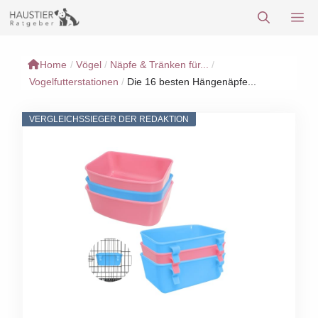
Zum
M
Inhalt
springen
Home
/
Vögel
/
Näpfe & Tränken für...
/
Vogelfutterstationen
/
Die 16 besten Hängenäpfe...
VERGLEICHSSIEGER DER REDAKTION