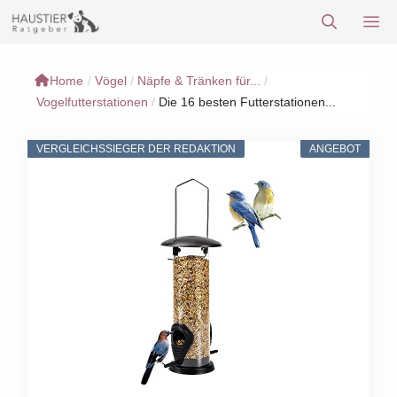
Zum
M
Inhalt
springen
Home
/
Vögel
/
Näpfe & Tränken für...
/
Vogelfutterstationen
/
Die 16 besten Futterstationen...
VERGLEICHSSIEGER DER REDAKTION
ANGEBOT