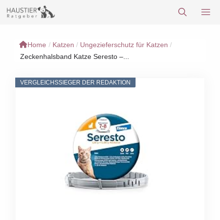
Zum
M
Inhalt
springen
Home
/
Katzen
/
Ungezieferschutz für Katzen
/
Zeckenhalsband Katze Seresto –...
VERGLEICHSSIEGER DER REDAKTION