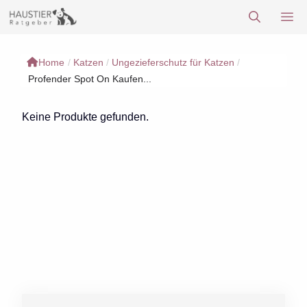
Zum
M
Inhalt
springen
Home
/
Katzen
/
Ungezieferschutz für Katzen
/
Profender Spot On Kaufen...
Keine Produkte gefunden.