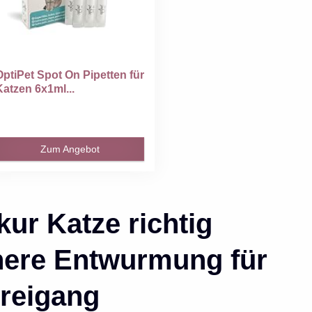
OptiPet Spot On Pipetten für
Katzen 6x1ml...
Zum Angebot
ur Katze richtig
here Entwurmung für
reigang