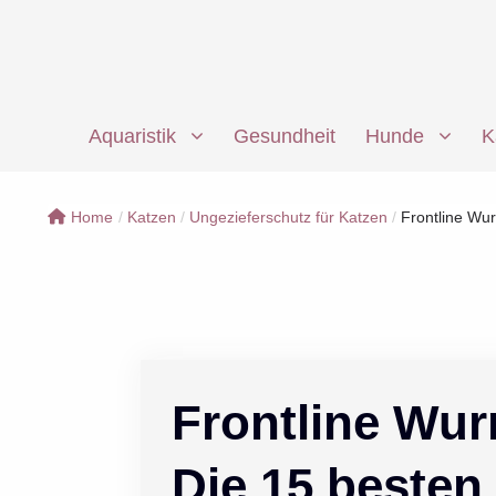
Zum
Inhalt
springen
Aquaristik
Gesundheit
Hunde
K
Home
/
Katzen
/
Ungezieferschutz für Katzen
/
Frontline Wur
Frontline Wur
Die 15 besten