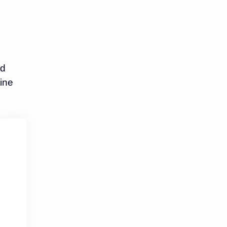
nd
ine