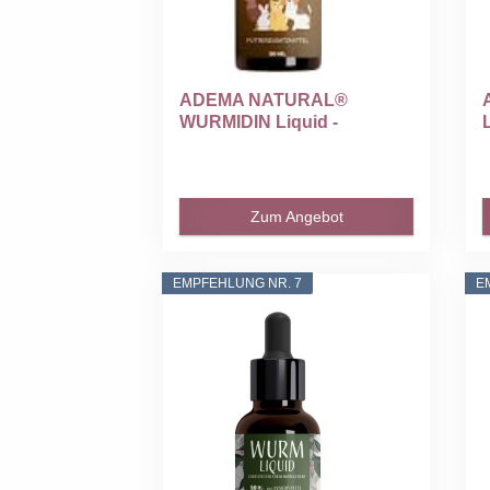
ADEMA NATURAL®
WURMIDIN Liquid -
Wurmkur...
Zum Angebot
EMPFEHLUNG NR. 7
E