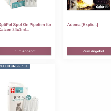
OptiPet Spot On Pipetten für
Adema [Explicit]
Katzen 24x1ml...
Zum Angebot
Zum Angebot
MPFEHLUNG NR. 11