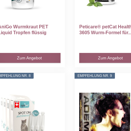
AniGo Wurmkraut PET
Peticare® petCat Healt
Liquid Tropfen flüssig
3605 Wurm-Formel für..
50ml...
Zum Angebot
Zum Angebot
MPFEHLUNG NR. 8
EMPFEHLUNG NR. 9