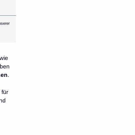
nserer
 wie
aben
hen
.
für
and