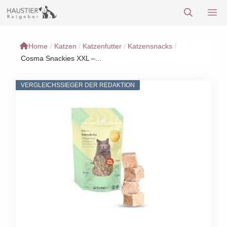
Zum
M
Inhalt
springen
Home
/
Katzen
/
Katzenfutter
/
Katzensnacks
/
Cosma Snackies XXL –...
VERGLEICHSSIEGER DER REDAKTION