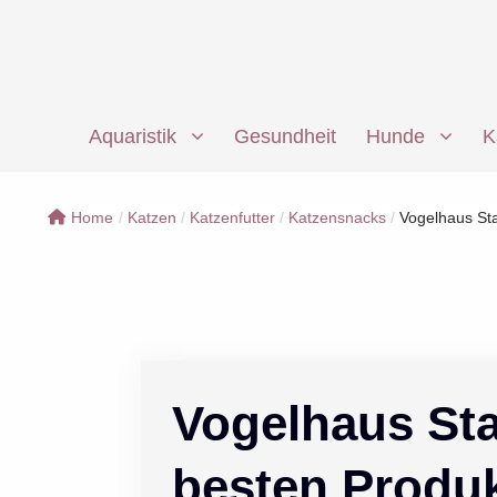
Zum
Inhalt
springen
Aquaristik
Gesundheit
Hunde
K
Home
/
Katzen
/
Katzenfutter
/
Katzensnacks
/
Vogelhaus Sta
Vogelhaus Sta
besten Produ