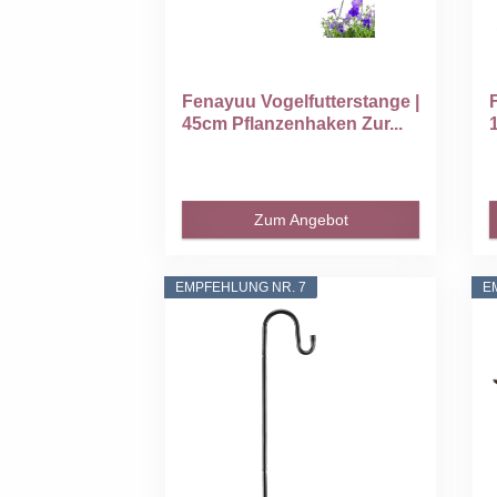
Fenayuu Vogelfutterstange |
45cm Pflanzenhaken Zur...
Zum Angebot
EMPFEHLUNG NR. 7
E