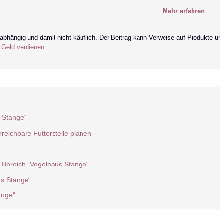
Mehr erfahren
nabhängig und damit nicht käuflich. Der Beitrag kann Verweise auf Produkte u
r Geld verdienen
.
 Stange“
rreichbare Futterstelle planen
“
m Bereich „Vogelhaus Stange“
us Stange“
ange“