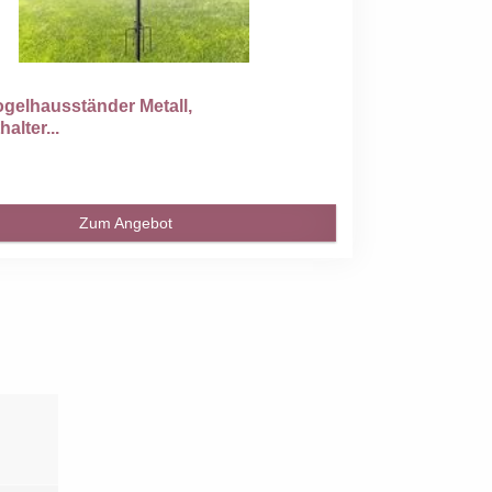
gelhausständer Metall,
alter...
Zum Angebot