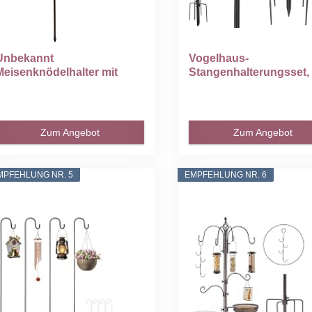
Unbekannt
Vogelhaus-
Meisenknödelhalter mit
Stangenhalterungsset,
DREI Haken und...
cm Verstellbar...
Zum Angebot
Zum Angebot
MPFEHLUNG NR. 5
EMPFEHLUNG NR. 6