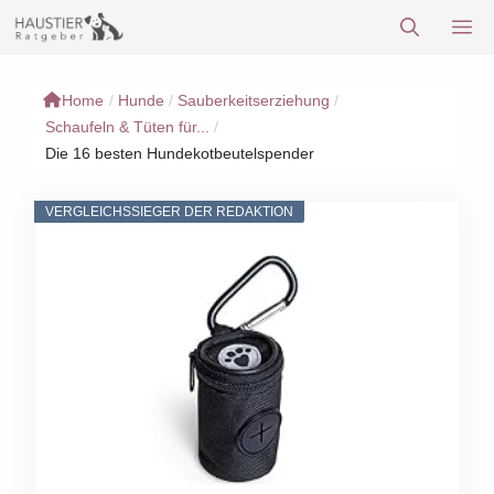
Zum
M
Inhalt
springen
Home
/
Hunde
/
Sauberkeitserziehung
/
Schaufeln & Tüten für...
/
Die 16 besten Hundekotbeutelspender
VERGLEICHSSIEGER DER REDAKTION