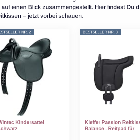
auf einen Blick zusammengestellt. Hier findest Du d
tkissen – jetzt vorbei schauen.
ESTSELLER NR. 2
BESTSELLER NR. 3
Wintec Kindersattel
Kieffer Passion Reitkis
schwarz
Balance - Reitpad für...