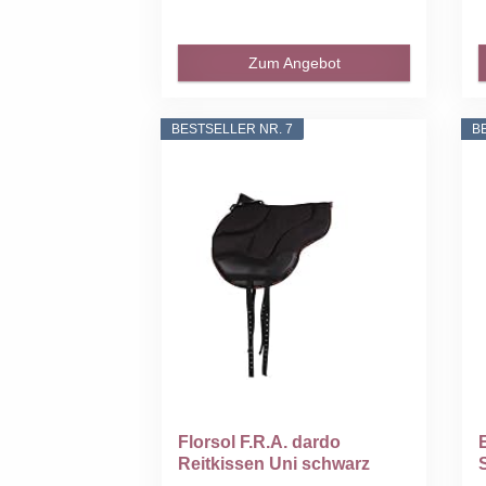
Zum Angebot
BESTSELLER NR. 7
B
Florsol F.R.A. dardo
Reitkissen Uni schwarz