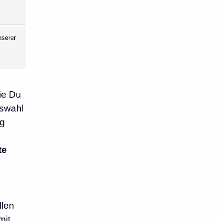
nserer
ie Du
uswahl
ng
te
llen
mit