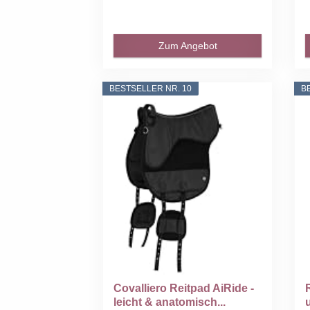
Zum Angebot
BESTSELLER NR. 10
B
Covalliero Reitpad AiRide -
leicht & anatomisch...