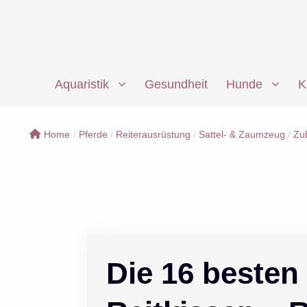
Zum
Inhalt
springen
Aquaristik
Gesundheit
Hunde
K
Home
/
Pferde
/
Reiterausrüstung
/
Sattel- & Zaumzeug
/
Zub
Die 16 besten