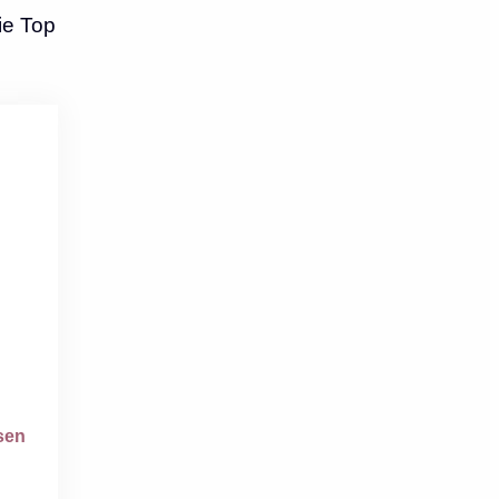
ie Top
sen