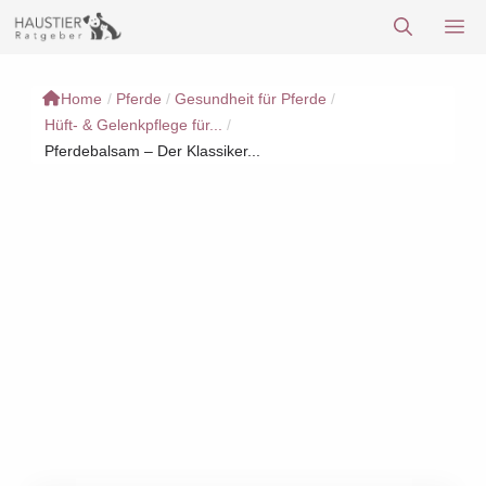
Zum
M
Inhalt
springen
Home
/
Pferde
/
Gesundheit für Pferde
/
Hüft- & Gelenkpflege für...
/
Pferdebalsam – Der Klassiker...