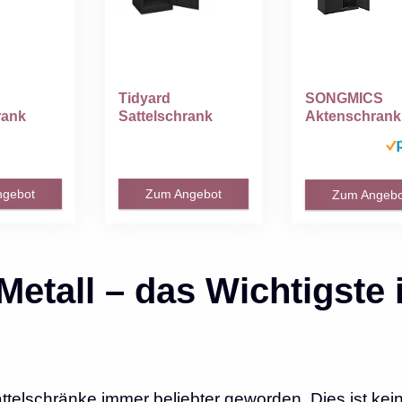
Tidyard
SONGMICS
rank
Sattelschrank
Aktenschrank
d
Sattelspind
Mehrzwecksc
d...
Stahlschrank...
k...
ngebot
Zum Angebot
Zum Angebo
Metall – das Wichtigste
attelschränke immer beliebter geworden. Dies ist kei