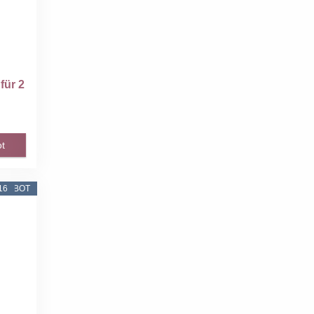
für 2
t
16
NGEBOT