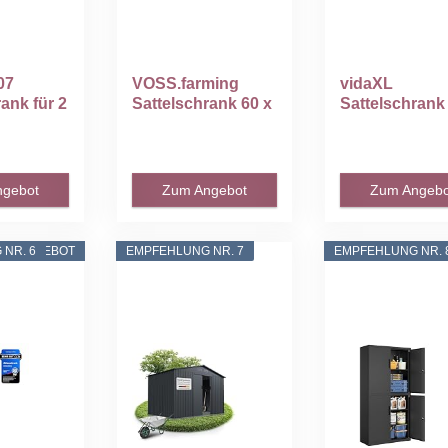
07
VOSS.farming
vidaXL
ank für 2
Sattelschrank 60 x
Sattelschrank
...
60 x 150 cm für...
Stallspind
Sattelspind...
ngebot
Zum Angebot
Zum Angebo
NR. 6
ANGEBOT
EMPFEHLUNG NR. 7
EMPFEHLUNG NR. 
A