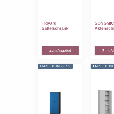
Tidyard
SONGMI
Sattelschrank
Aktensch
Sattelspind
Mehrzwec
Stahlschrank...
k...
Zum Angebot
Zum A
EMPFEHLUNG NR. 9
EMPFEHLUNG 