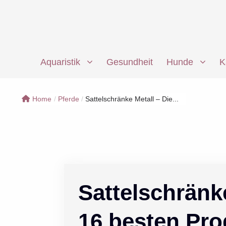
Zum
Inhalt
springen
Aquaristik
Gesundheit
Hunde
K
Home
/
Pferde
/
Sattelschränke Metall – Die...
Sattelschränke
16 besten Pro