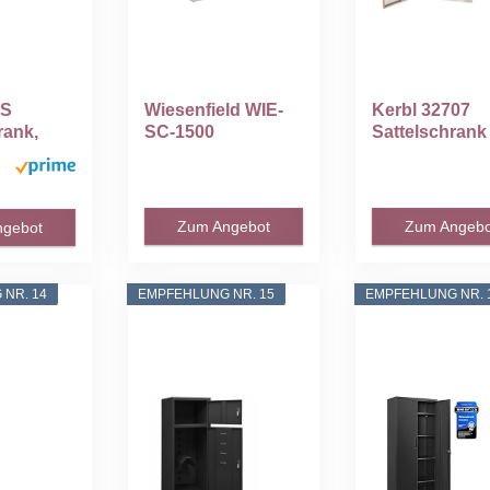
CS
Wiesenfield WIE-
Kerbl 32707
rank,
SC-1500
Sattelschrank 
kschran
Sattelschrank 60 x
Sättel, 60 x...
60 x...
Zum Angebot
Zum Angebo
ngebot
NR. 14
EMPFEHLUNG NR. 15
EMPFEHLUNG NR. 
A