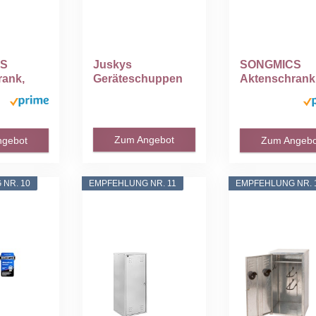
CS
Juskys
SONGMICS
rank,
Geräteschuppen
Aktenschrank
kschran
Metall XL –
Mehrzwecksc
Gartenhaus...
k...
Zum Angebot
ngebot
Zum Angebo
NR. 10
EMPFEHLUNG NR. 11
EMPFEHLUNG NR. 
A