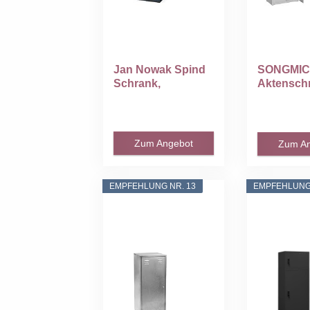
Jan Nowak Spind
SONGMI
Schrank,
Aktensch
Metallschrank...
Mehrzwec
k...
Zum Angebot
Zum A
EMPFEHLUNG NR. 13
EMPFEHLUNG 