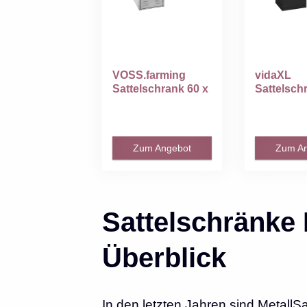
VOSS.farming
vidaXL
Sattelschrank 60 x
Sattelsch
60 x 150 cm für...
Stallspin
Sattelspin
Zum Angebot
Zum A
Sattelschränke 
Überblick
In den letzten Jahren sind MetallS