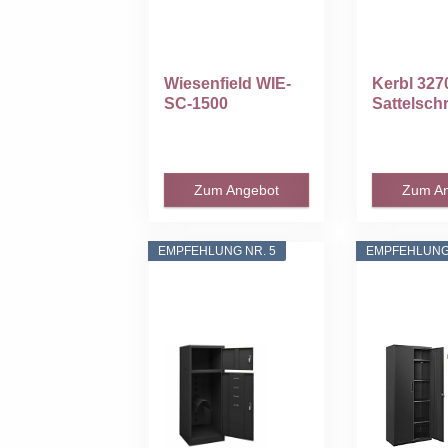
Wiesenfield WIE-
Kerbl 327
SC-1500
Sattelschr
Sattelschrank 60 x
Sättel, 60 x
60 x...
Zum Angebot
Zum A
EMPFEHLUNG NR. 5
EMPFEHLUNG 