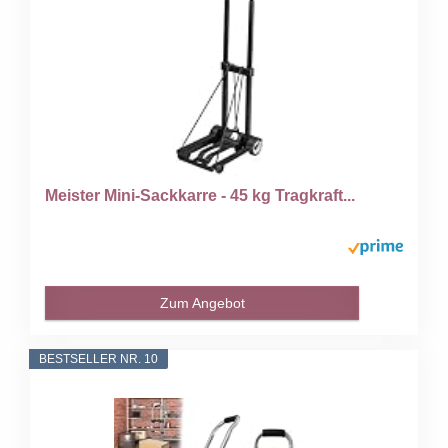
Meister Mini-Sackkarre - 45 kg Tragkraft...
Zum Angebot
BESTSELLER NR. 10