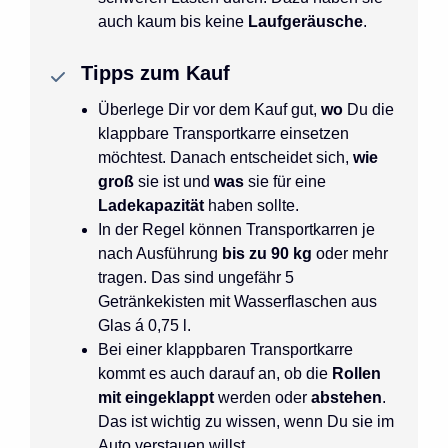
auch kaum bis keine
Laufgeräusche
.
Tipps zum Kauf
Überlege Dir vor dem Kauf gut,
wo
Du die
klappbare Transportkarre einsetzen
möchtest. Danach entscheidet sich,
wie
groß
sie ist und
was
sie für eine
Ladekapazität
haben sollte.
In der Regel können Transportkarren je
nach Ausführung
bis zu 90 kg
oder mehr
tragen. Das sind ungefähr 5
Getränkekisten mit Wasserflaschen aus
Glas á 0,75 l.
Bei einer klappbaren Transportkarre
kommt es auch darauf an, ob die
Rollen
mit eingeklappt
werden oder
abstehen
.
Das ist wichtig zu wissen, wenn Du sie im
Auto verstauen willst.