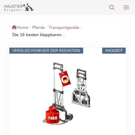
Zum
M
Inhalt
springen
Home
/
Pferde
/
Transportgeräte
/
Die 16 besten klappbaren...
VERGLEICHSSIEGER DER REDAKTION
ANGEBOT