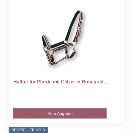
Halfter für Pferde mit Glitzer in Rosegold...
Zum Angebot
BESTSELLER NR. 8